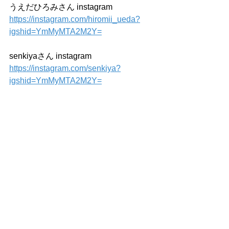
うえだひろみさん instagram
https://instagram.com/hiromii_ueda?
igshid=YmMyMTA2M2Y=
senkiyaさん instagram
https://instagram.com/senkiya?
igshid=YmMyMTA2M2Y=