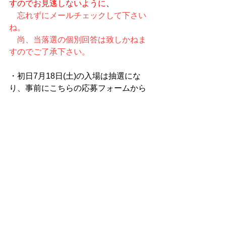
すのでお見逃しないように
、
忘れずにメールチェックして下さい
ね。
​　尚、当落選の個別回答は致しかねま
すのでご了承下さい。
・初日7月18日(土)の入場は抽選にな
り、事前にこちらの応募フォームから
お申し込みをしていただき、ご当選の
方が決定した入場時間にのみご入場い
ただけます。
・入場時間はご指定いただけません(抽
選で決定いたします）。
・お1人様1回（中学生以上）のお申し
込みのみ有効となります。
・同一住所の方のお申し込みは2名様ま
でとさせていただきます(但し、同じ時
間に入れるとは限りません）
・携帯番号やメールアドレスが間違っ