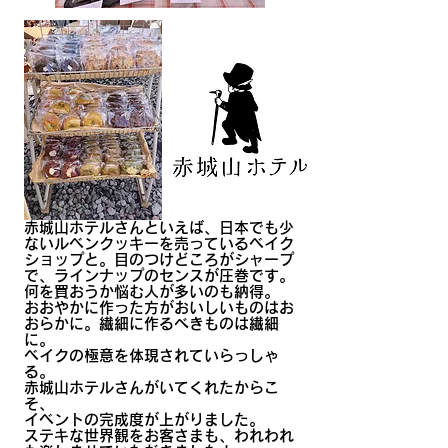
赤城山ホテルさんといえば、日本でも少
ないルベンクッキーを売っているベイク
ショップと。目のつけどころがシャープ
で、ラインナップのセンスが圧巻です。
何を買おうか悩む人が多いのも納得。
おおやかに作った方がおいしいものはお
おらかに。繊細に作るべきものは繊細
に。
​ベイクの極意を体現されていらっしゃ
る。
赤城山ホテルさんがいてくれたからこ
そ、
イベントの完成度が上がりました。
ステキな世界観をお客さまも、われわれ